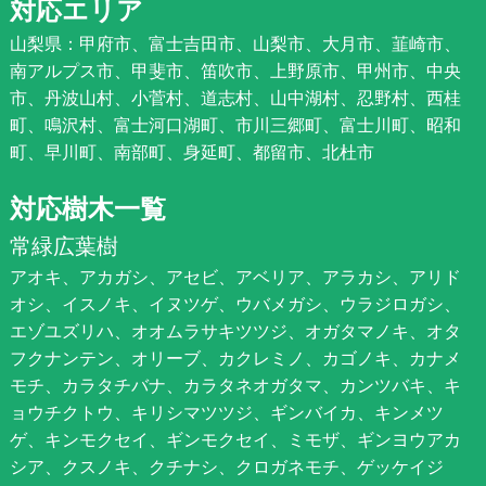
対応エリア
山梨県：甲府市、富士吉田市、山梨市、大月市、韮崎市、
南アルプス市、甲斐市、笛吹市、上野原市、甲州市、中央
市、丹波山村、小菅村、道志村、山中湖村、忍野村、西桂
町、鳴沢村、富士河口湖町、市川三郷町、富士川町、昭和
町、早川町、南部町、身延町、都留市、北杜市
対応樹木一覧
常緑広葉樹
アオキ、アカガシ、アセビ、アベリア、アラカシ、アリド
オシ、イスノキ、イヌツゲ、ウバメガシ、ウラジロガシ、
エゾユズリハ、オオムラサキツツジ、オガタマノキ、オタ
フクナンテン、オリーブ、カクレミノ、カゴノキ、カナメ
モチ、カラタチバナ、カラタネオガタマ、カンツバキ、キ
ョウチクトウ、キリシマツツジ、ギンバイカ、キンメツ
ゲ、キンモクセイ、ギンモクセイ、ミモザ、ギンヨウアカ
シア、クスノキ、クチナシ、クロガネモチ、ゲッケイジ