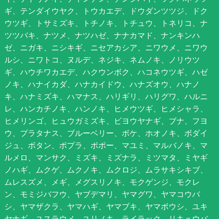
ギ、テンダイウヤク、トウカエデ、ドウダンツツジ、ドク
ウツギ、トサミズキ、トチノキ、トチュウ、トネリコ、ナ
ツツバキ、ナツメ、ナツハゼ、ナナカマド、ナンキンハ
ゼ、ニガキ、ニシキギ、ニセアカシア、ニワウメ、ニワウ
ルシ、ニワトコ、ヌルデ、ネジキ、ネムノキ、ノリウツ
ギ、ハウチワカエデ、ハクウンボク、ハコネウツギ、ハゼ
ノキ、ハナイカダ、ハナカイドウ、ハナズオウ、ハナノ
キ、ハナミズキ、ハマナス、ハリギリ、ハリグワ、ハルニ
レ、ハンカチノキ、ハンノキ、ヒメウツギ、ヒメシャラ、
ヒメリンゴ、ヒュウガミズキ、ビヨウヤナギ、ブナ、フヨ
ウ、プラタナス、ブルーベリー、ボケ、ホオノキ、ボダイ
ジュ、ボタン、ポプラ、ポポー、マユミ、マルバノキ、マ
ルメロ、マンサク、ミズキ、ミズナラ、ミツマタ、ミヤギ
ノハギ、ムクゲ、ムクノキ、ムクロジ、ムラサキシキブ、
ムレスズメ、メギ、メグスリノキ、モクゲンジ、モクレ
ン、モミジバフウ、ヤブデマリ、ヤマグワ、ヤマコウバ
シ、ヤマザクラ、ヤマハギ、ヤマブキ、ヤマボウシ、ユキ
ヤナギ、ユスラウメ、ユリノキ、ライラック、リキュウバ