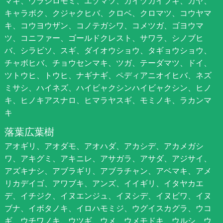
マキ、ウラジロモミ、エゾマツ、カイヅカイブキ、カヤ、
キャラボク、クジャクヒバ、クロベ、クロマツ、コウヤマ
キ、コウヨウザン、コノテガシワ、コメツガ、ゴヨウマ
ツ、コニファー、ゴールドクレスト、サワラ、シノブヒ
バ、シラビソ、スギ、ダイオウショウ、タギョウショウ、
チャボヒバ、チョウセンマキ、ツガ、テーダマツ、ドイ、
ツトウヒ、トウヒ、ナギナギ、ペディアニオイヒバ、ネズ
ミサシ、ハイネズ、ハイビャクシンハイビャクシン、ヒノ
キ、ヒノキアスナロ、ヒマラヤスギ、モミノキ、ラカンマ
キ
落葉広葉樹
アオギリ、アオダモ、アオハダ、アカシデ、アカメガシ
ワ、アキグミ、アキニレ、アサガラ、アサダ、アジサイ、
アズキナシ、アブラギリ、アブラチャン、アベマキ、アメ
リカデイゴ、アワブキ、アンズ、イイギリ、イタヤカエ
デ、イチジク、イヌエンジュ、イヌシデ、イヌビワ、イヌ
ブナ、イボタノキ、イロハモミジ、ウグイスカグラ、ウコ
ギ、ウチワノキ、ウツギ、ウメ、ウメモドキ、ウルシ、ウ