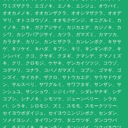
ワミズザクラ、エゴノキ、エノキ、エンジュ、オウバイ、
オオカメノキ、オオカンザクラ、オオシマザクラ、オオデ
マリ、オトコヨウゾメ、オオモクゲンジ、オニグルミ、カ
イノキ、カキ、ガクアジサイ、カジカエデ、カジノキ、カ
シワ、カシワバアジサイ、カツラ、ガマズミ、カマツカ、
カラタチ、カリン、カンヒザクラ、カンレンボク、キササ
ゲ、キソケイ、キハダ、キブシ、キリ、キンギンボク、キ
ンシバイ、クコ、クサギ、クヌギ、クマシデ、クマノミズ
キ、クリ、クロモジ、ケヤキ、ゲンカイツツジ、コウゾ、
コデマリ、コナラ、コバノガマズミ、コブシ、ゴマギ、ゴ
ンズイ、サイカチ、ザクロ、サトウカエデ、サラサドウダ
ン、サルスベリ、サワグルミ、サワフタギ、サンザシ、サ
ンシュユ、サンショウ、シジミバナ、シダレヤナギ、シデ
コブシ、シナノキ、シモツケ、ジューンベリー、シラカ
バ、シラキ、シロモジ、ズミ、スモモ、スモークツリー、
セイヨウボダイジュ、セイヨウニンジンボク、センダン、
ソメイヨシノ、タイワンフウ、タニウツギ、ダンコウバ
イ、チドリノキ、チャンチン、チンシバイ、ツクバネウツ