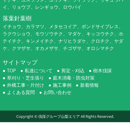
イ、リョウブ、レンギョウ、ロウバイ
落葉針葉樹
イチョウ、カラマツ、メタセコイア、ポンドサイプレス、
ラクウショウ、モウソウチク、マダケ、キッコウチク、ホ
テイチク、キンメイチク、ナリヒラダケ、クロチク、ヤダ
ケ、クマザサ、オカメザサ、チゴザサ、オロシマチク
サイトマップ
TOP
私達について
剪定・刈込
樹木伐採
草刈り・芝生張り
庭木消毒・防虫対策
外構工事・片付け
施工事例
新着情報
よくある質問
お問い合わせ
Copyright ©
伐採グループ山梨エリア
All Rights Reserved.