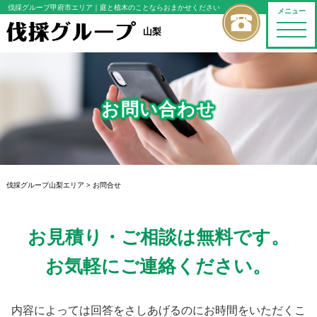
伐採グループ甲府市エリア
｜庭と植木のことならおまかせください
メニュー
toggle
山梨
naviga
お問い合わせ
伐採グループ山梨エリア
>
お問合せ
お見積り・ご相談は無料です。
お気軽にご連絡ください。
内容によっては回答をさしあげるのにお時間をいただくこ