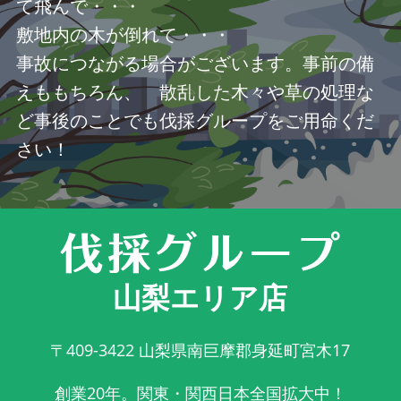
て飛んで・・・
敷地内の木が倒れて・・・
事故につながる場合がございます。事前の備
えももちろん、 散乱した木々や草の処理な
ど事後のことでも伐採グループをご用命くだ
さい！
山梨エリア店
〒409-3422
山梨県南巨摩郡身延町宮木17
創業20年。関東・関西日本全国拡大中！