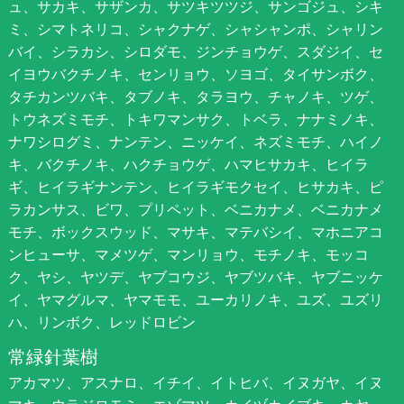
ュ、サカキ、サザンカ、サツキツツジ、サンゴジュ、シキ
ミ、シマトネリコ、シャクナゲ、シャシャンポ、シャリン
バイ、シラカシ、シロダモ、ジンチョウゲ、スダジイ、セ
イヨウバクチノキ、センリョウ、ソヨゴ、タイサンボク、
タチカンツバキ、タブノキ、タラヨウ、チャノキ、ツゲ、
トウネズミモチ、トキワマンサク、トベラ、ナナミノキ、
ナワシログミ、ナンテン、ニッケイ、ネズミモチ、ハイノ
キ、バクチノキ、ハクチョウゲ、ハマヒサカキ、ヒイラ
ギ、ヒイラギナンテン、ヒイラギモクセイ、ヒサカキ、ピ
ラカンサス、ビワ、プリペット、ベニカナメ、ベニカナメ
モチ、ボックスウッド、マサキ、マテバシイ、マホニアコ
ンヒューサ、マメツゲ、マンリョウ、モチノキ、モッコ
ク、ヤシ、ヤツデ、ヤブコウジ、ヤブツバキ、ヤブニッケ
イ、ヤマグルマ、ヤマモモ、ユーカリノキ、ユズ、ユズリ
ハ、リンボク、レッドロビン
常緑針葉樹
アカマツ、アスナロ、イチイ、イトヒバ、イヌガヤ、イヌ