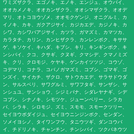
ワミズザクラ、エゴノキ、エノキ、エンジュ、オウバイ、
オオカメノキ、オオカンザクラ、オオシマザクラ、オオデ
マリ、オトコヨウゾメ、オオモクゲンジ、オニグルミ、カ
イノキ、カキ、ガクアジサイ、カジカエデ、カジノキ、カ
シワ、カシワバアジサイ、カツラ、ガマズミ、カマツカ、
カラタチ、カリン、カンヒザクラ、カンレンボク、キササ
ゲ、キソケイ、キハダ、キブシ、キリ、キンギンボク、キ
ンシバイ、クコ、クサギ、クヌギ、クマシデ、クマノミズ
キ、クリ、クロモジ、ケヤキ、ゲンカイツツジ、コウゾ、
コデマリ、コナラ、コバノガマズミ、コブシ、ゴマギ、ゴ
ンズイ、サイカチ、ザクロ、サトウカエデ、サラサドウダ
ン、サルスベリ、サワグルミ、サワフタギ、サンザシ、サ
ンシュユ、サンショウ、シジミバナ、シダレヤナギ、シデ
コブシ、シナノキ、シモツケ、ジューンベリー、シラカ
バ、シラキ、シロモジ、ズミ、スモモ、スモークツリー、
セイヨウボダイジュ、セイヨウニンジンボク、センダン、
ソメイヨシノ、タイワンフウ、タニウツギ、ダンコウバ
イ、チドリノキ、チャンチン、チンシバイ、ツクバネウツ