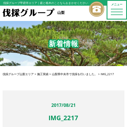
伐採グループ甲府市エリア
｜庭と植木のことならおまかせください
メニュー
toggle
山梨
naviga
新着情報
伐採グループ山梨エリア
>
施工実績
>
山梨県中央市で伐採を行いました。
>
IMG_2217
2017/08/21
IMG_2217