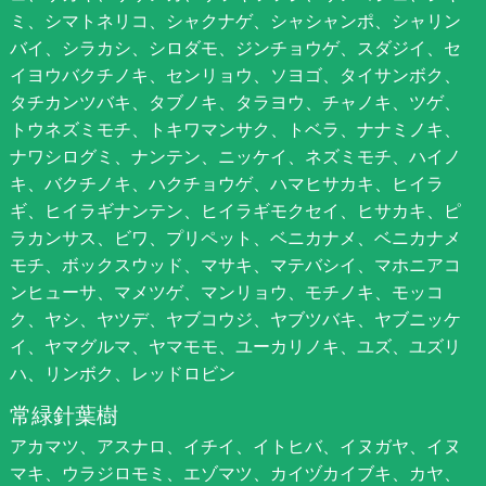
ミ、シマトネリコ、シャクナゲ、シャシャンポ、シャリン
バイ、シラカシ、シロダモ、ジンチョウゲ、スダジイ、セ
イヨウバクチノキ、センリョウ、ソヨゴ、タイサンボク、
タチカンツバキ、タブノキ、タラヨウ、チャノキ、ツゲ、
トウネズミモチ、トキワマンサク、トベラ、ナナミノキ、
ナワシログミ、ナンテン、ニッケイ、ネズミモチ、ハイノ
キ、バクチノキ、ハクチョウゲ、ハマヒサカキ、ヒイラ
ギ、ヒイラギナンテン、ヒイラギモクセイ、ヒサカキ、ピ
ラカンサス、ビワ、プリペット、ベニカナメ、ベニカナメ
モチ、ボックスウッド、マサキ、マテバシイ、マホニアコ
ンヒューサ、マメツゲ、マンリョウ、モチノキ、モッコ
ク、ヤシ、ヤツデ、ヤブコウジ、ヤブツバキ、ヤブニッケ
イ、ヤマグルマ、ヤマモモ、ユーカリノキ、ユズ、ユズリ
ハ、リンボク、レッドロビン
常緑針葉樹
アカマツ、アスナロ、イチイ、イトヒバ、イヌガヤ、イヌ
マキ、ウラジロモミ、エゾマツ、カイヅカイブキ、カヤ、