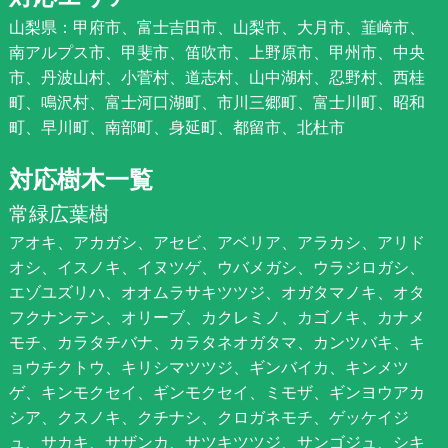
山梨県：甲府市、富士吉田市、山梨市、大月市、韮崎市、
南アルプス市、甲斐市、笛吹市、上野原市、甲州市、中央
市、丹波山村、小菅村、道志村、山中湖村、忍野村、西桂
町、鳴沢村、富士河口湖町、市川三郷町、富士川町、昭和
町、早川町、南部町、身延町、都留市、北杜市
対応樹木一覧
常緑広葉樹
アオキ、アカガシ、アセビ、アベリア、アラカシ、アリド
オシ、イスノキ、イヌツゲ、ウバメガシ、ウラジロガシ、
エゾユズリハ、オオムラサキツツジ、オガタマノキ、オタ
フクナンテン、オリーブ、カクレミノ、カゴノキ、カナメ
モチ、カラタチバナ、カラタネオガタマ、カンツバキ、キ
ョウチクトウ、キリシマツツジ、ギンバイカ、キンメツ
ゲ、キンモクセイ、ギンモクセイ、ミモザ、ギンヨウアカ
シア、クスノキ、クチナシ、クロガネモチ、ゲッケイジ
ュ、サカキ、サザンカ、サツキツツジ、サンゴジュ、シキ