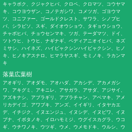
キャラボク、クジャクヒバ、クロベ、クロマツ、コウヤマ
キ、コウヨウザン、コノテガシワ、コメツガ、ゴヨウマ
ツ、コニファー、ゴールドクレスト、サワラ、シノブヒ
バ、シラビソ、スギ、ダイオウショウ、タギョウショウ、
チャボヒバ、チョウセンマキ、ツガ、テーダマツ、ドイ、
ツトウヒ、トウヒ、ナギナギ、ペディアニオイヒバ、ネズ
ミサシ、ハイネズ、ハイビャクシンハイビャクシン、ヒノ
キ、ヒノキアスナロ、ヒマラヤスギ、モミノキ、ラカンマ
キ
落葉広葉樹
アオギリ、アオダモ、アオハダ、アカシデ、アカメガシ
ワ、アキグミ、アキニレ、アサガラ、アサダ、アジサイ、
アズキナシ、アブラギリ、アブラチャン、アベマキ、アメ
リカデイゴ、アワブキ、アンズ、イイギリ、イタヤカエ
デ、イチジク、イヌエンジュ、イヌシデ、イヌビワ、イヌ
ブナ、イボタノキ、イロハモミジ、ウグイスカグラ、ウコ
ギ、ウチワノキ、ウツギ、ウメ、ウメモドキ、ウルシ、ウ