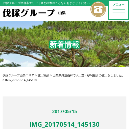
伐採グループ甲府市エリア
｜庭と植木のことならおまかせください
メニュー
toggle
山梨
naviga
新着情報
伐採グループ山梨エリア
>
施工実績
>
山梨県丹波山村で人工芝・砂利敷きの施工をしました。
>
IMG_20170514_145130
2017/05/15
IMG_20170514_145130