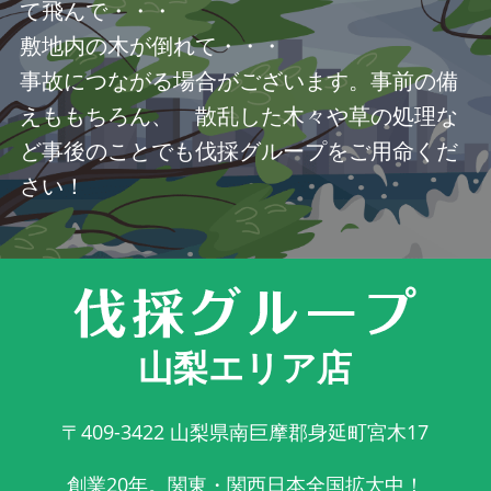
て飛んで・・・
敷地内の木が倒れて・・・
事故につながる場合がございます。事前の備
えももちろん、 散乱した木々や草の処理な
ど事後のことでも伐採グループをご用命くだ
さい！
山梨エリア店
〒409-3422
山梨県南巨摩郡身延町宮木17
創業20年。関東・関西日本全国拡大中！