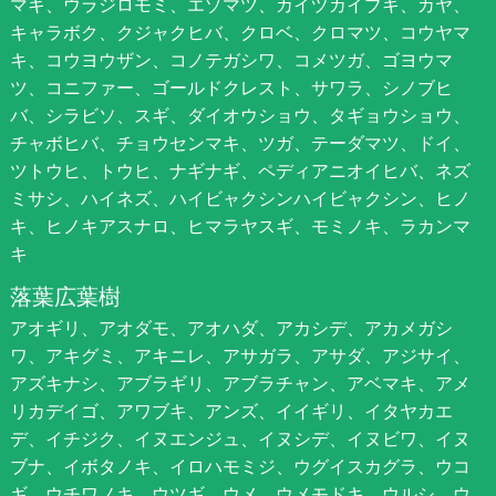
マキ、ウラジロモミ、エゾマツ、カイヅカイブキ、カヤ、
キャラボク、クジャクヒバ、クロベ、クロマツ、コウヤマ
キ、コウヨウザン、コノテガシワ、コメツガ、ゴヨウマ
ツ、コニファー、ゴールドクレスト、サワラ、シノブヒ
バ、シラビソ、スギ、ダイオウショウ、タギョウショウ、
チャボヒバ、チョウセンマキ、ツガ、テーダマツ、ドイ、
ツトウヒ、トウヒ、ナギナギ、ペディアニオイヒバ、ネズ
ミサシ、ハイネズ、ハイビャクシンハイビャクシン、ヒノ
キ、ヒノキアスナロ、ヒマラヤスギ、モミノキ、ラカンマ
キ
落葉広葉樹
アオギリ、アオダモ、アオハダ、アカシデ、アカメガシ
ワ、アキグミ、アキニレ、アサガラ、アサダ、アジサイ、
アズキナシ、アブラギリ、アブラチャン、アベマキ、アメ
リカデイゴ、アワブキ、アンズ、イイギリ、イタヤカエ
デ、イチジク、イヌエンジュ、イヌシデ、イヌビワ、イヌ
ブナ、イボタノキ、イロハモミジ、ウグイスカグラ、ウコ
ギ、ウチワノキ、ウツギ、ウメ、ウメモドキ、ウルシ、ウ