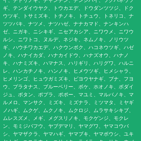
ギ、テンダイウヤク、トウカエデ、ドウダンツツジ、ドク
ウツギ、トサミズキ、トチノキ、トチュウ、トネリコ、ナ
ツツバキ、ナツメ、ナツハゼ、ナナカマド、ナンキンハ
ゼ、ニガキ、ニシキギ、ニセアカシア、ニワウメ、ニワウ
ルシ、ニワトコ、ヌルデ、ネジキ、ネムノキ、ノリウツ
ギ、ハウチワカエデ、ハクウンボク、ハコネウツギ、ハゼ
ノキ、ハナイカダ、ハナカイドウ、ハナズオウ、ハナノ
キ、ハナミズキ、ハマナス、ハリギリ、ハリグワ、ハルニ
レ、ハンカチノキ、ハンノキ、ヒメウツギ、ヒメシャラ、
ヒメリンゴ、ヒュウガミズキ、ビヨウヤナギ、ブナ、フヨ
ウ、プラタナス、ブルーベリー、ボケ、ホオノキ、ボダイ
ジュ、ボタン、ポプラ、ポポー、マユミ、マルバノキ、マ
ルメロ、マンサク、ミズキ、ミズナラ、ミツマタ、ミヤギ
ノハギ、ムクゲ、ムクノキ、ムクロジ、ムラサキシキブ、
ムレスズメ、メギ、メグスリノキ、モクゲンジ、モクレ
ン、モミジバフウ、ヤブデマリ、ヤマグワ、ヤマコウバ
シ、ヤマザクラ、ヤマハギ、ヤマブキ、ヤマボウシ、ユキ