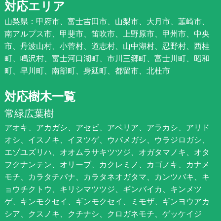
対応エリア
山梨県：甲府市、富士吉田市、山梨市、大月市、韮崎市、
南アルプス市、甲斐市、笛吹市、上野原市、甲州市、中央
市、丹波山村、小菅村、道志村、山中湖村、忍野村、西桂
町、鳴沢村、富士河口湖町、市川三郷町、富士川町、昭和
町、早川町、南部町、身延町、都留市、北杜市
対応樹木一覧
常緑広葉樹
アオキ、アカガシ、アセビ、アベリア、アラカシ、アリド
オシ、イスノキ、イヌツゲ、ウバメガシ、ウラジロガシ、
エゾユズリハ、オオムラサキツツジ、オガタマノキ、オタ
フクナンテン、オリーブ、カクレミノ、カゴノキ、カナメ
モチ、カラタチバナ、カラタネオガタマ、カンツバキ、キ
ョウチクトウ、キリシマツツジ、ギンバイカ、キンメツ
ゲ、キンモクセイ、ギンモクセイ、ミモザ、ギンヨウアカ
シア、クスノキ、クチナシ、クロガネモチ、ゲッケイジ