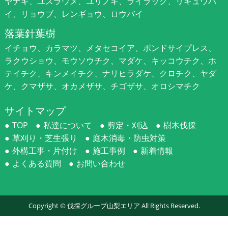
ヤナギ、ユスラウメ、ユリノキ、ライラック、リキュウバ
イ、リョウブ、レンギョウ、ロウバイ
落葉針葉樹
イチョウ、カラマツ、メタセコイア、ポンドサイプレス、
ラクウショウ、モウソウチク、マダケ、キッコウチク、ホ
テイチク、キンメイチク、ナリヒラダケ、クロチク、ヤダ
ケ、クマザサ、オカメザサ、チゴザサ、オロシマチク
サイトマップ
TOP
私達について
剪定・刈込
樹木伐採
草刈り・芝生張り
庭木消毒・防虫対策
外構工事・片付け
施工事例
新着情報
よくある質問
お問い合わせ
Copyright ©
伐採グループ山梨エリア
All Rights Reserved.