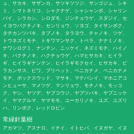
ュ、サカキ、サザンカ、サツキツツジ、サンゴジュ、シキ
ミ、シマトネリコ、シャクナゲ、シャシャンポ、シャリン
バイ、シラカシ、シロダモ、ジンチョウゲ、スダジイ、セ
イヨウバクチノキ、センリョウ、ソヨゴ、タイサンボク、
タチカンツバキ、タブノキ、タラヨウ、チャノキ、ツゲ、
トウネズミモチ、トキワマンサク、トベラ、ナナミノキ、
ナワシログミ、ナンテン、ニッケイ、ネズミモチ、ハイノ
キ、バクチノキ、ハクチョウゲ、ハマヒサカキ、ヒイラ
ギ、ヒイラギナンテン、ヒイラギモクセイ、ヒサカキ、ピ
ラカンサス、ビワ、プリペット、ベニカナメ、ベニカナメ
モチ、ボックスウッド、マサキ、マテバシイ、マホニアコ
ンヒューサ、マメツゲ、マンリョウ、モチノキ、モッコ
ク、ヤシ、ヤツデ、ヤブコウジ、ヤブツバキ、ヤブニッケ
イ、ヤマグルマ、ヤマモモ、ユーカリノキ、ユズ、ユズリ
ハ、リンボク、レッドロビン
常緑針葉樹
アカマツ、アスナロ、イチイ、イトヒバ、イヌガヤ、イヌ