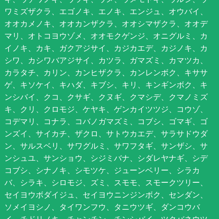
ワミズザクラ、エゴノキ、エノキ、エンジュ、オウバイ、
オオカメノキ、オオカンザクラ、オオシマザクラ、オオデ
マリ、オトコヨウゾメ、オオモクゲンジ、オニグルミ、カ
イノキ、カキ、ガクアジサイ、カジカエデ、カジノキ、カ
シワ、カシワバアジサイ、カツラ、ガマズミ、カマツカ、
カラタチ、カリン、カンヒザクラ、カンレンボク、キササ
ゲ、キソケイ、キハダ、キブシ、キリ、キンギンボク、キ
ンシバイ、クコ、クサギ、クヌギ、クマシデ、クマノミズ
キ、クリ、クロモジ、ケヤキ、ゲンカイツツジ、コウゾ、
コデマリ、コナラ、コバノガマズミ、コブシ、ゴマギ、ゴ
ンズイ、サイカチ、ザクロ、サトウカエデ、サラサドウダ
ン、サルスベリ、サワグルミ、サワフタギ、サンザシ、サ
ンシュユ、サンショウ、シジミバナ、シダレヤナギ、シデ
コブシ、シナノキ、シモツケ、ジューンベリー、シラカ
バ、シラキ、シロモジ、ズミ、スモモ、スモークツリー、
セイヨウボダイジュ、セイヨウニンジンボク、センダン、
ソメイヨシノ、タイワンフウ、タニウツギ、ダンコウバ
イ、チドリノキ、チャンチン、チンシバイ、ツクバネウツ