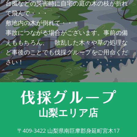
台風などの災害時に自宅の庭の木の枝が折れ
て飛んで・・・
敷地内の木が倒れて・・・
事故につながる場合がございます。事前の備
えももちろん、 散乱した木々や草の処理な
ど事後のことでも伐採グループをご用命くだ
さい！
山梨エリア店
〒409-3422
山梨県南巨摩郡身延町宮木17