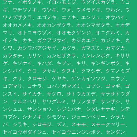
ブナ、イボタノキ、イロハモミジ、ウグイスカグラ、ウコ
ギ、ウチワノキ、ウツギ、ウメ、ウメモドキ、ウルシ、ウ
ワミズザクラ、エゴノキ、エノキ、エンジュ、オウバイ、
オオカメノキ、オオカンザクラ、オオシマザクラ、オオデ
マリ、オトコヨウゾメ、オオモクゲンジ、オニグルミ、カ
イノキ、カキ、ガクアジサイ、カジカエデ、カジノキ、カ
シワ、カシワバアジサイ、カツラ、ガマズミ、カマツカ、
カラタチ、カリン、カンヒザクラ、カンレンボク、キササ
ゲ、キソケイ、キハダ、キブシ、キリ、キンギンボク、キ
ンシバイ、クコ、クサギ、クヌギ、クマシデ、クマノミズ
キ、クリ、クロモジ、ケヤキ、ゲンカイツツジ、コウゾ、
コデマリ、コナラ、コバノガマズミ、コブシ、ゴマギ、ゴ
ンズイ、サイカチ、ザクロ、サトウカエデ、サラサドウダ
ン、サルスベリ、サワグルミ、サワフタギ、サンザシ、サ
ンシュユ、サンショウ、シジミバナ、シダレヤナギ、シデ
コブシ、シナノキ、シモツケ、ジューンベリー、シラカ
バ、シラキ、シロモジ、ズミ、スモモ、スモークツリー、
セイヨウボダイジュ、セイヨウニンジンボク、センダン、