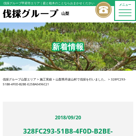
伐採グループ甲府市エリア
｜庭と植木のことならおまかせください
メニュー
toggle
山梨
naviga
新着情報
伐採グループ山梨エリア
>
施工実績
>
山梨県丹波山村で伐採を行いました。
>
328FC293-
51B8-4F0D-B2BE-E25BA0496C21
2018/09/20
328FC293-51B8-4F0D-B2BE-