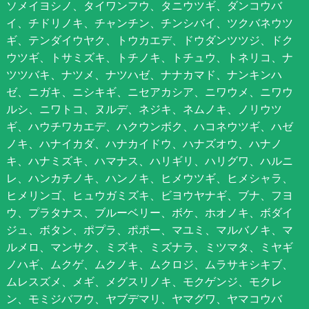
ソメイヨシノ、タイワンフウ、タニウツギ、ダンコウバ
イ、チドリノキ、チャンチン、チンシバイ、ツクバネウツ
ギ、テンダイウヤク、トウカエデ、ドウダンツツジ、ドク
ウツギ、トサミズキ、トチノキ、トチュウ、トネリコ、ナ
ツツバキ、ナツメ、ナツハゼ、ナナカマド、ナンキンハ
ゼ、ニガキ、ニシキギ、ニセアカシア、ニワウメ、ニワウ
ルシ、ニワトコ、ヌルデ、ネジキ、ネムノキ、ノリウツ
ギ、ハウチワカエデ、ハクウンボク、ハコネウツギ、ハゼ
ノキ、ハナイカダ、ハナカイドウ、ハナズオウ、ハナノ
キ、ハナミズキ、ハマナス、ハリギリ、ハリグワ、ハルニ
レ、ハンカチノキ、ハンノキ、ヒメウツギ、ヒメシャラ、
ヒメリンゴ、ヒュウガミズキ、ビヨウヤナギ、ブナ、フヨ
ウ、プラタナス、ブルーベリー、ボケ、ホオノキ、ボダイ
ジュ、ボタン、ポプラ、ポポー、マユミ、マルバノキ、マ
ルメロ、マンサク、ミズキ、ミズナラ、ミツマタ、ミヤギ
ノハギ、ムクゲ、ムクノキ、ムクロジ、ムラサキシキブ、
ムレスズメ、メギ、メグスリノキ、モクゲンジ、モクレ
ン、モミジバフウ、ヤブデマリ、ヤマグワ、ヤマコウバ