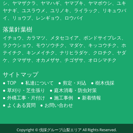
シ、ヤマザクラ、ヤマハギ、ヤマブキ、ヤマボウシ、ユキ
ヤナギ、ユスラウメ、ユリノキ、ライラック、リキュウバ
イ、リョウブ、レンギョウ、ロウバイ
落葉針葉樹
イチョウ、カラマツ、メタセコイア、ポンドサイプレス、
ラクウショウ、モウソウチク、マダケ、キッコウチク、ホ
テイチク、キンメイチク、ナリヒラダケ、クロチク、ヤダ
ケ、クマザサ、オカメザサ、チゴザサ、オロシマチク
サイトマップ
TOP
私達について
剪定・刈込
樹木伐採
草刈り・芝生張り
庭木消毒・防虫対策
外構工事・片付け
施工事例
新着情報
よくある質問
お問い合わせ
Copyright ©
伐採グループ山梨エリア
All Rights Reserved.