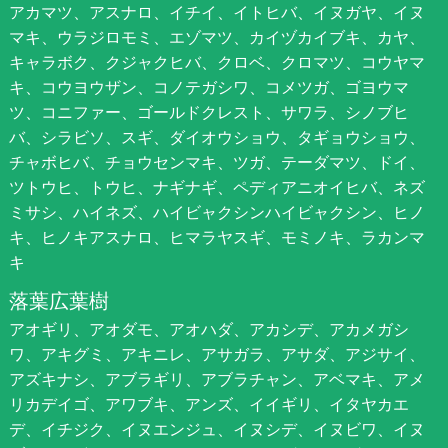
アカマツ、アスナロ、イチイ、イトヒバ、イヌガヤ、イヌ
マキ、ウラジロモミ、エゾマツ、カイヅカイブキ、カヤ、
キャラボク、クジャクヒバ、クロベ、クロマツ、コウヤマ
キ、コウヨウザン、コノテガシワ、コメツガ、ゴヨウマ
ツ、コニファー、ゴールドクレスト、サワラ、シノブヒ
バ、シラビソ、スギ、ダイオウショウ、タギョウショウ、
チャボヒバ、チョウセンマキ、ツガ、テーダマツ、ドイ、
ツトウヒ、トウヒ、ナギナギ、ペディアニオイヒバ、ネズ
ミサシ、ハイネズ、ハイビャクシンハイビャクシン、ヒノ
キ、ヒノキアスナロ、ヒマラヤスギ、モミノキ、ラカンマ
キ
落葉広葉樹
アオギリ、アオダモ、アオハダ、アカシデ、アカメガシ
ワ、アキグミ、アキニレ、アサガラ、アサダ、アジサイ、
アズキナシ、アブラギリ、アブラチャン、アベマキ、アメ
リカデイゴ、アワブキ、アンズ、イイギリ、イタヤカエ
デ、イチジク、イヌエンジュ、イヌシデ、イヌビワ、イヌ