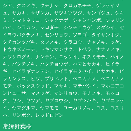
シア、クスノキ、クチナシ、クロガネモチ、ゲッケイジ
ュ、サカキ、サザンカ、サツキツツジ、サンゴジュ、シキ
ミ、シマトネリコ、シャクナゲ、シャシャンポ、シャリン
バイ、シラカシ、シロダモ、ジンチョウゲ、スダジイ、セ
イヨウバクチノキ、センリョウ、ソヨゴ、タイサンボク、
タチカンツバキ、タブノキ、タラヨウ、チャノキ、ツゲ、
トウネズミモチ、トキワマンサク、トベラ、ナナミノキ、
ナワシログミ、ナンテン、ニッケイ、ネズミモチ、ハイノ
キ、バクチノキ、ハクチョウゲ、ハマヒサカキ、ヒイラ
ギ、ヒイラギナンテン、ヒイラギモクセイ、ヒサカキ、ピ
ラカンサス、ビワ、プリペット、ベニカナメ、ベニカナメ
モチ、ボックスウッド、マサキ、マテバシイ、マホニアコ
ンヒューサ、マメツゲ、マンリョウ、モチノキ、モッコ
ク、ヤシ、ヤツデ、ヤブコウジ、ヤブツバキ、ヤブニッケ
イ、ヤマグルマ、ヤマモモ、ユーカリノキ、ユズ、ユズリ
ハ、リンボク、レッドロビン
常緑針葉樹