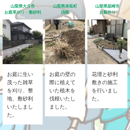
山梨県大月市
山梨県身延町
山梨県韮崎市
お庭草刈り・敷砂利
伐根
お庭作り
お庭に生い
お庭の壁の
花壇と砂利
茂った雑草
際に植えて
敷きの施工
を刈り、整
いた植木を
を行いまし
地、敷砂利
伐根いたし
た。
いたしまし
ました。
た。