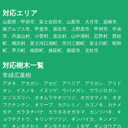
対応エリア
山梨県：甲府市、富士吉田市、山梨市、大月市、韮崎市、
南アルプス市、甲斐市、笛吹市、上野原市、甲州市、中央
市、丹波山村、小菅村、道志村、山中湖村、忍野村、西桂
町、鳴沢村、富士河口湖町、市川三郷町、富士川町、昭和
町、早川町、南部町、身延町、都留市、北杜市
対応樹木一覧
常緑広葉樹
アオキ、アカガシ、アセビ、アベリア、アラカシ、アリド
オシ、イスノキ、イヌツゲ、ウバメガシ、ウラジロガシ、
エゾユズリハ、オオムラサキツツジ、オガタマノキ、オタ
フクナンテン、オリーブ、カクレミノ、カゴノキ、カナメ
モチ、カラタチバナ、カラタネオガタマ、カンツバキ、キ
ョウチクトウ、キリシマツツジ、ギンバイカ、キンメツ
ゲ、キンモクセイ、ギンモクセイ、ミモザ、ギンヨウアカ