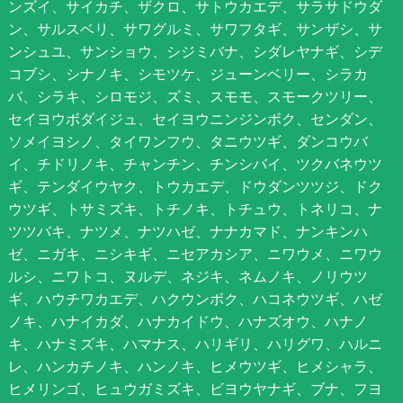
ンズイ、サイカチ、ザクロ、サトウカエデ、サラサドウダ
ン、サルスベリ、サワグルミ、サワフタギ、サンザシ、サ
ンシュユ、サンショウ、シジミバナ、シダレヤナギ、シデ
コブシ、シナノキ、シモツケ、ジューンベリー、シラカ
バ、シラキ、シロモジ、ズミ、スモモ、スモークツリー、
セイヨウボダイジュ、セイヨウニンジンボク、センダン、
ソメイヨシノ、タイワンフウ、タニウツギ、ダンコウバ
イ、チドリノキ、チャンチン、チンシバイ、ツクバネウツ
ギ、テンダイウヤク、トウカエデ、ドウダンツツジ、ドク
ウツギ、トサミズキ、トチノキ、トチュウ、トネリコ、ナ
ツツバキ、ナツメ、ナツハゼ、ナナカマド、ナンキンハ
ゼ、ニガキ、ニシキギ、ニセアカシア、ニワウメ、ニワウ
ルシ、ニワトコ、ヌルデ、ネジキ、ネムノキ、ノリウツ
ギ、ハウチワカエデ、ハクウンボク、ハコネウツギ、ハゼ
ノキ、ハナイカダ、ハナカイドウ、ハナズオウ、ハナノ
キ、ハナミズキ、ハマナス、ハリギリ、ハリグワ、ハルニ
レ、ハンカチノキ、ハンノキ、ヒメウツギ、ヒメシャラ、
ヒメリンゴ、ヒュウガミズキ、ビヨウヤナギ、ブナ、フヨ