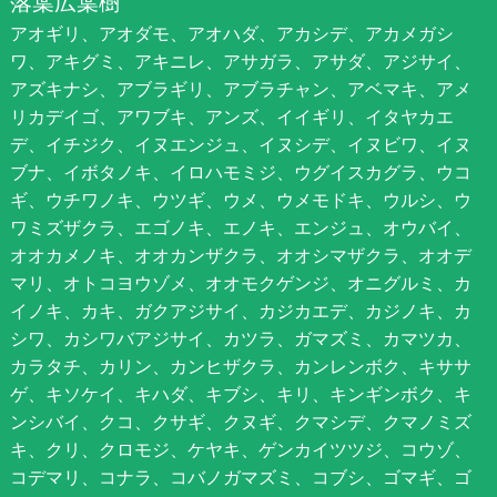
落葉広葉樹
アオギリ、アオダモ、アオハダ、アカシデ、アカメガシ
ワ、アキグミ、アキニレ、アサガラ、アサダ、アジサイ、
アズキナシ、アブラギリ、アブラチャン、アベマキ、アメ
リカデイゴ、アワブキ、アンズ、イイギリ、イタヤカエ
デ、イチジク、イヌエンジュ、イヌシデ、イヌビワ、イヌ
ブナ、イボタノキ、イロハモミジ、ウグイスカグラ、ウコ
ギ、ウチワノキ、ウツギ、ウメ、ウメモドキ、ウルシ、ウ
ワミズザクラ、エゴノキ、エノキ、エンジュ、オウバイ、
オオカメノキ、オオカンザクラ、オオシマザクラ、オオデ
マリ、オトコヨウゾメ、オオモクゲンジ、オニグルミ、カ
イノキ、カキ、ガクアジサイ、カジカエデ、カジノキ、カ
シワ、カシワバアジサイ、カツラ、ガマズミ、カマツカ、
カラタチ、カリン、カンヒザクラ、カンレンボク、キササ
ゲ、キソケイ、キハダ、キブシ、キリ、キンギンボク、キ
ンシバイ、クコ、クサギ、クヌギ、クマシデ、クマノミズ
キ、クリ、クロモジ、ケヤキ、ゲンカイツツジ、コウゾ、
コデマリ、コナラ、コバノガマズミ、コブシ、ゴマギ、ゴ