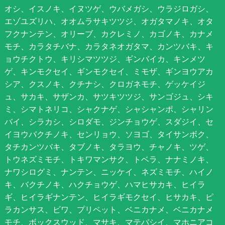
オシ、イスノキ、イヌツゲ、ウバメガシ、ウラジロガシ、
エゾユズリハ、オオムラサキツツジ、オガタマノキ、オタ
フクナンテン、オリーブ、カクレミノ、カゴノキ、カナメ
モチ、カラタチバナ、カラタネオガタマ、カンツバキ、キ
ョウチクトウ、キリシマツツジ、ギンバイカ、キンメツ
ゲ、キンモクセイ、ギンモクセイ、ミモザ、ギンヨウアカ
シア、クスノキ、クチナシ、クロガネモチ、ゲッケイジ
ュ、サカキ、サザンカ、サツキツツジ、サンゴジュ、シキ
ミ、シマトネリコ、シャクナゲ、シャシャンポ、シャリン
バイ、シラカシ、シロダモ、ジンチョウゲ、スダジイ、セ
イヨウバクチノキ、センリョウ、ソヨゴ、タイサンボク、
タチカンツバキ、タブノキ、タラヨウ、チャノキ、ツゲ、
トウネズミモチ、トキワマンサク、トベラ、ナナミノキ、
ナワシログミ、ナンテン、ニッケイ、ネズミモチ、ハイノ
キ、バクチノキ、ハクチョウゲ、ハマヒサカキ、ヒイラ
ギ、ヒイラギナンテン、ヒイラギモクセイ、ヒサカキ、ピ
ラカンサス、ビワ、プリペット、ベニカナメ、ベニカナメ
モチ、ボックスウッド、マサキ、マテバシイ、マホニアコ