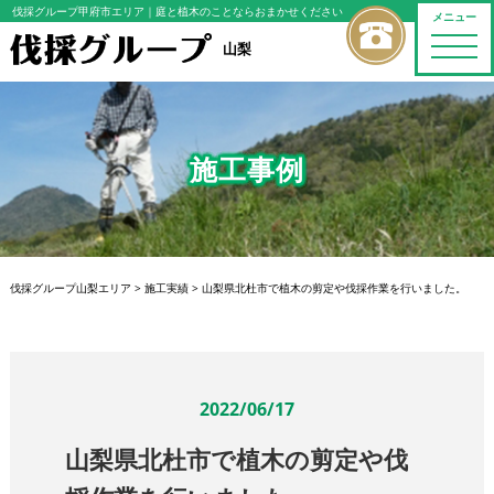
伐採グループ甲府市エリア
｜庭と植木のことならおまかせください
メニュー
toggle
山梨
naviga
施工事例
伐採グループ山梨エリア
>
施工実績
>
山梨県北杜市で植木の剪定や伐採作業を行いました。
2022/06/17
山梨県北杜市で植木の剪定や伐