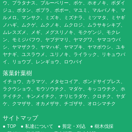
ウ、プラタナス、ブルーベリー、ボケ、ホオノキ、ボダイ
ジュ、ボタン、ポプラ、ポポー、マユミ、マルバノキ、マ
ルメロ、マンサク、ミズキ、ミズナラ、ミツマタ、ミヤギ
ノハギ、ムクゲ、ムクノキ、ムクロジ、ムラサキシキブ、
ムレスズメ、メギ、メグスリノキ、モクゲンジ、モクレ
ン、モミジバフウ、ヤブデマリ、ヤマグワ、ヤマコウバ
シ、ヤマザクラ、ヤマハギ、ヤマブキ、ヤマボウシ、ユキ
ヤナギ、ユスラウメ、ユリノキ、ライラック、リキュウバ
イ、リョウブ、レンギョウ、ロウバイ
落葉針葉樹
イチョウ、カラマツ、メタセコイア、ポンドサイプレス、
ラクウショウ、モウソウチク、マダケ、キッコウチク、ホ
テイチク、キンメイチク、ナリヒラダケ、クロチク、ヤダ
ケ、クマザサ、オカメザサ、チゴザサ、オロシマチク
サイトマップ
TOP
私達について
剪定・刈込
樹木伐採