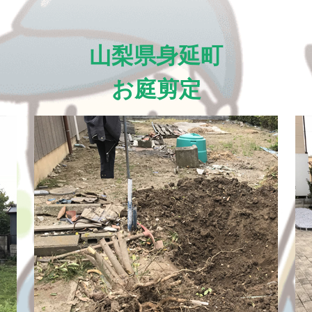
山梨県身延町
お庭剪定