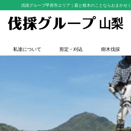
伐採グループ甲府市エリア
｜庭と植木のことならおまかせ
山梨
私達について
剪定・刈込
樹木伐採