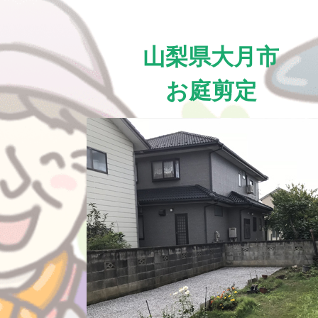
山梨県大月市
お庭剪定