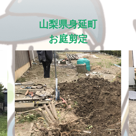
山梨県身延町
お庭剪定