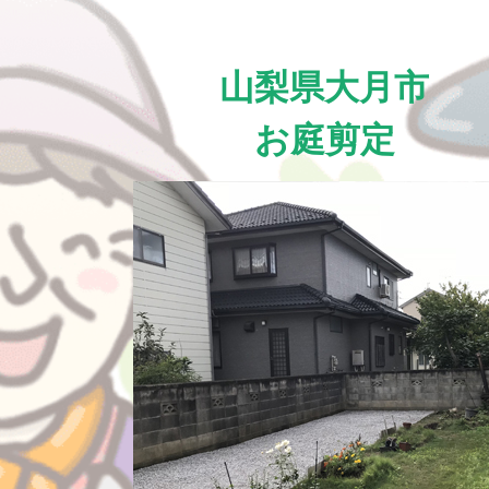
山梨県大月市
お庭剪定