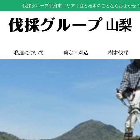
伐採グループ甲府市エリア
｜庭と植木のことならおまかせ
山梨
私達について
剪定・刈込
樹木伐採