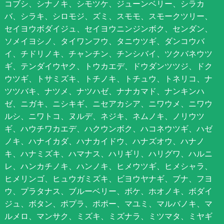
コブシ、シナノキ、シモツケ、ジューンベリー、シラカ
バ、シラキ、シロモジ、ズミ、スモモ、スモークツリー、
セイヨウボダイジュ、セイヨウニンジンボク、センダン、
ソメイヨシノ、タイワンフウ、タニウツギ、ダンコウバ
イ、チドリノキ、チャンチン、チンシバイ、ツクバネウツ
ギ、テンダイウヤク、トウカエデ、ドウダンツツジ、ドク
ウツギ、トサミズキ、トチノキ、トチュウ、トネリコ、ナ
ツツバキ、ナツメ、ナツハゼ、ナナカマド、ナンキンハ
ゼ、ニガキ、ニシキギ、ニセアカシア、ニワウメ、ニワウ
ルシ、ニワトコ、ヌルデ、ネジキ、ネムノキ、ノリウツ
ギ、ハウチワカエデ、ハクウンボク、ハコネウツギ、ハゼ
ノキ、ハナイカダ、ハナカイドウ、ハナズオウ、ハナノ
キ、ハナミズキ、ハマナス、ハリギリ、ハリグワ、ハルニ
レ、ハンカチノキ、ハンノキ、ヒメウツギ、ヒメシャラ、
ヒメリンゴ、ヒュウガミズキ、ビヨウヤナギ、ブナ、フヨ
ウ、プラタナス、ブルーベリー、ボケ、ホオノキ、ボダイ
ジュ、ボタン、ポプラ、ポポー、マユミ、マルバノキ、マ
ルメロ、マンサク、ミズキ、ミズナラ、ミツマタ、ミヤギ