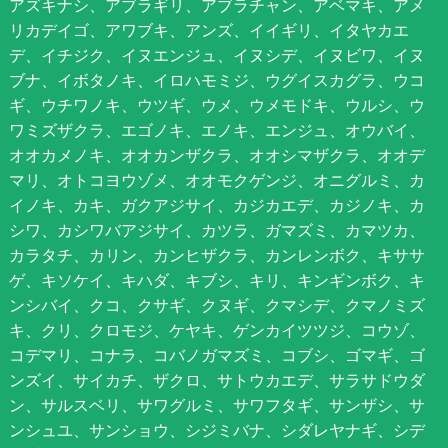
アズキナシ、アブラギリ、アブラチャン、アベマキ、アメ
リカデイゴ、アワブキ、アンズ、イイギリ、イタヤカエ
デ、イチジク、イヌエンジュ、イヌシデ、イヌビワ、イヌ
ブナ、イボタノキ、イロハモミジ、ウグイスカグラ、ウコ
ギ、ウチワノキ、ウツギ、ウメ、ウメモドキ、ウルシ、ウ
ワミズザクラ、エゴノキ、エノキ、エンジュ、オウバイ、
オオカメノキ、オオカンザクラ、オオシマザクラ、オオデ
マリ、オトコヨウゾメ、オオモクゲンジ、オニグルミ、カ
イノキ、カキ、ガクアジサイ、カジカエデ、カジノキ、カ
シワ、カシワバアジサイ、カツラ、ガマズミ、カマツカ、
カラタチ、カリン、カンヒザクラ、カンレンボク、キササ
ゲ、キソケイ、キハダ、キブシ、キリ、キンギンボク、キ
ンシバイ、クコ、クサギ、クヌギ、クマシデ、クマノミズ
キ、クリ、クロモジ、ケヤキ、ゲンカイツツジ、コウゾ、
コデマリ、コナラ、コバノガマズミ、コブシ、ゴマギ、ゴ
ンズイ、サイカチ、ザクロ、サトウカエデ、サラサドウダ
ン、サルスベリ、サワグルミ、サワフタギ、サンザシ、サ
ンシュユ、サンショウ、シジミバナ、シダレヤナギ、シデ