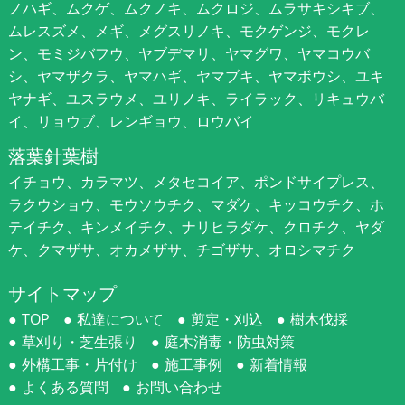
ノハギ、ムクゲ、ムクノキ、ムクロジ、ムラサキシキブ、
ムレスズメ、メギ、メグスリノキ、モクゲンジ、モクレ
ン、モミジバフウ、ヤブデマリ、ヤマグワ、ヤマコウバ
シ、ヤマザクラ、ヤマハギ、ヤマブキ、ヤマボウシ、ユキ
ヤナギ、ユスラウメ、ユリノキ、ライラック、リキュウバ
イ、リョウブ、レンギョウ、ロウバイ
落葉針葉樹
イチョウ、カラマツ、メタセコイア、ポンドサイプレス、
ラクウショウ、モウソウチク、マダケ、キッコウチク、ホ
テイチク、キンメイチク、ナリヒラダケ、クロチク、ヤダ
ケ、クマザサ、オカメザサ、チゴザサ、オロシマチク
サイトマップ
TOP
私達について
剪定・刈込
樹木伐採
草刈り・芝生張り
庭木消毒・防虫対策
外構工事・片付け
施工事例
新着情報
よくある質問
お問い合わせ