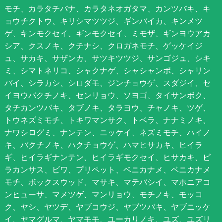
モチ、カラタチバナ、カラタネオガタマ、カンツバキ、キ
ョウチクトウ、キリシマツツジ、ギンバイカ、キンメツ
ゲ、キンモクセイ、ギンモクセイ、ミモザ、ギンヨウアカ
シア、クスノキ、クチナシ、クロガネモチ、ゲッケイジ
ュ、サカキ、サザンカ、サツキツツジ、サンゴジュ、シキ
ミ、シマトネリコ、シャクナゲ、シャシャンポ、シャリン
バイ、シラカシ、シロダモ、ジンチョウゲ、スダジイ、セ
イヨウバクチノキ、センリョウ、ソヨゴ、タイサンボク、
タチカンツバキ、タブノキ、タラヨウ、チャノキ、ツゲ、
トウネズミモチ、トキワマンサク、トベラ、ナナミノキ、
ナワシログミ、ナンテン、ニッケイ、ネズミモチ、ハイノ
キ、バクチノキ、ハクチョウゲ、ハマヒサカキ、ヒイラ
ギ、ヒイラギナンテン、ヒイラギモクセイ、ヒサカキ、ピ
ラカンサス、ビワ、プリペット、ベニカナメ、ベニカナメ
モチ、ボックスウッド、マサキ、マテバシイ、マホニアコ
ンヒューサ、マメツゲ、マンリョウ、モチノキ、モッコ
ク、ヤシ、ヤツデ、ヤブコウジ、ヤブツバキ、ヤブニッケ
イ、ヤマグルマ、ヤマモモ、ユーカリノキ、ユズ、ユズリ