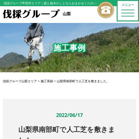
伐採グループ甲府市エリア
｜庭と植木のことならおまかせください
メニュー
toggle
山梨
naviga
施工事例
伐採グループ山梨エリア
>
施工実績
>
山梨県南部町で人工芝を敷きました。
2022/06/17
山梨県南部町で人工芝を敷きま