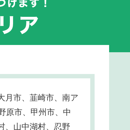
大月市、韮崎市、南ア
野原市、甲州市、中
村、山中湖村、忍野