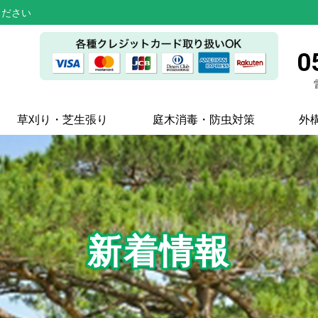
ください
0
草刈り・芝生張り
庭木消毒・防虫対策
外
新着情報