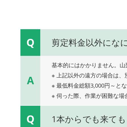
Q
剪定料金以外にな
基本的にはかかりません。山
※ 上記以外の遠方の場合は
A
※ 最低料金総額3,000円～と
※ 伺った際、作業が困難な場
Q
1本からでも来ても