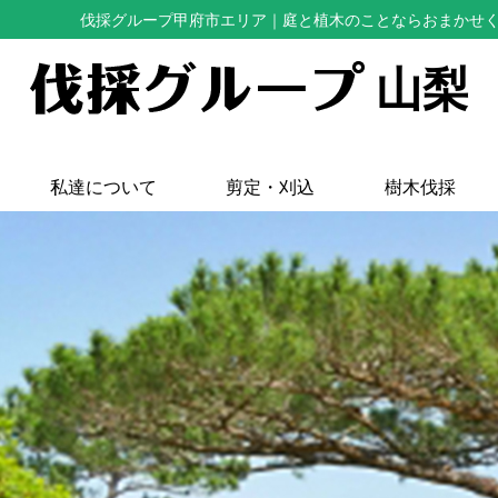
伐採グループ甲府市エリア
｜庭と植木のことならおまかせ
山梨
私達について
剪定・刈込
樹木伐採