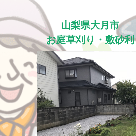
山梨県大月市
お庭草刈り・敷砂利