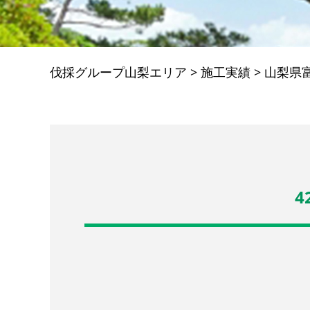
伐採グループ山梨エリア
>
施工実績
>
山梨県
4