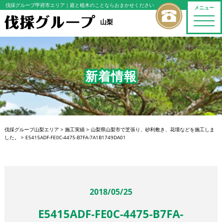
伐採グループ甲府市エリア
｜庭と植木のことならおまかせください
メニュー
toggle
山梨
naviga
新着情報
伐採グループ山梨エリア
>
施工実績
>
山梨県山梨市で芝張り、砂利敷き、花壇などを施工しま
した。
>
E5415ADF-FE0C-4475-B7FA-7A1B1749DA01
2018/05/25
E5415ADF-FE0C-4475-B7FA-