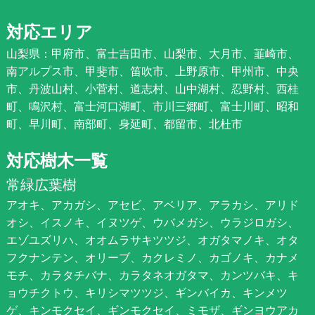
対応エリア
山梨県：甲府市、富士吉田市、山梨市、大月市、韮崎市、
南アルプス市、甲斐市、笛吹市、上野原市、甲州市、中央
市、丹波山村、小菅村、道志村、山中湖村、忍野村、西桂
町、鳴沢村、富士河口湖町、市川三郷町、富士川町、昭和
町、早川町、南部町、身延町、都留市、北杜市
対応樹木一覧
常緑広葉樹
アオキ、アカガシ、アセビ、アベリア、アラカシ、アリド
オシ、イスノキ、イヌツゲ、ウバメガシ、ウラジロガシ、
エゾユズリハ、オオムラサキツツジ、オガタマノキ、オタ
フクナンテン、オリーブ、カクレミノ、カゴノキ、カナメ
モチ、カラタチバナ、カラタネオガタマ、カンツバキ、キ
ョウチクトウ、キリシマツツジ、ギンバイカ、キンメツ
ゲ、キンモクセイ、ギンモクセイ、ミモザ、ギンヨウアカ