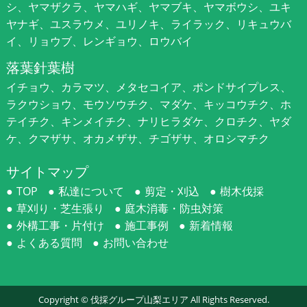
シ、ヤマザクラ、ヤマハギ、ヤマブキ、ヤマボウシ、ユキ
ヤナギ、ユスラウメ、ユリノキ、ライラック、リキュウバ
イ、リョウブ、レンギョウ、ロウバイ
落葉針葉樹
イチョウ、カラマツ、メタセコイア、ポンドサイプレス、
ラクウショウ、モウソウチク、マダケ、キッコウチク、ホ
テイチク、キンメイチク、ナリヒラダケ、クロチク、ヤダ
ケ、クマザサ、オカメザサ、チゴザサ、オロシマチク
サイトマップ
TOP
私達について
剪定・刈込
樹木伐採
草刈り・芝生張り
庭木消毒・防虫対策
外構工事・片付け
施工事例
新着情報
よくある質問
お問い合わせ
Copyright ©
伐採グループ山梨エリア
All Rights Reserved.