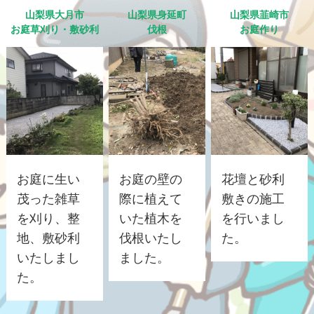
山梨県大月市
山梨県身延町
山梨県韮崎市
お庭草刈り・敷砂利
伐根
お庭作り
お庭に生い
お庭の壁の
花壇と砂利
茂った雑草
際に植えて
敷きの施工
を刈り、整
いた植木を
を行いまし
地、敷砂利
伐根いたし
た。
いたしまし
ました。
た。