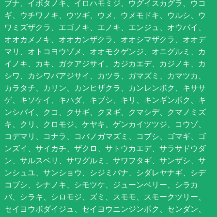
ブナ、イボタノキ、イロハモミジ、ウグイスカグラ、ウコ
ギ、ウチワノキ、ウツギ、ウメ、ウメモドキ、ウルシ、ウ
ワミズザクラ、エゴノキ、エノキ、エンジュ、オウバイ、
オオカメノキ、オオカンザクラ、オオシマザクラ、オオデ
マリ、オトコヨウゾメ、オオモクゲンジ、オニグルミ、カ
イノキ、カキ、ガクアジサイ、カジカエデ、カジノキ、カ
シワ、カシワバアジサイ、カツラ、ガマズミ、カマツカ、
カラタチ、カリン、カンヒザクラ、カンレンボク、キササ
ゲ、キソケイ、キハダ、キブシ、キリ、キンギンボク、キ
ンシバイ、クコ、クサギ、クヌギ、クマシデ、クマノミズ
キ、クリ、クロモジ、ケヤキ、ゲンカイツツジ、コウゾ、
コデマリ、コナラ、コバノガマズミ、コブシ、ゴマギ、ゴ
ンズイ、サイカチ、ザクロ、サトウカエデ、サラサドウダ
ン、サルスベリ、サワグルミ、サワフタギ、サンザシ、サ
ンシュユ、サンショウ、シジミバナ、シダレヤナギ、シデ
コブシ、シナノキ、シモツケ、ジューンベリー、シラカ
バ、シラキ、シロモジ、ズミ、スモモ、スモークツリー、
セイヨウボダイジュ、セイヨウニンジンボク、センダン、