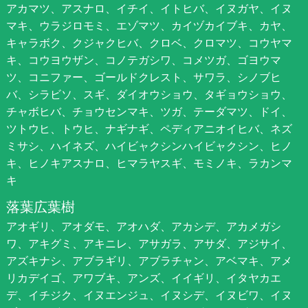
アカマツ、アスナロ、イチイ、イトヒバ、イヌガヤ、イヌ
マキ、ウラジロモミ、エゾマツ、カイヅカイブキ、カヤ、
キャラボク、クジャクヒバ、クロベ、クロマツ、コウヤマ
キ、コウヨウザン、コノテガシワ、コメツガ、ゴヨウマ
ツ、コニファー、ゴールドクレスト、サワラ、シノブヒ
バ、シラビソ、スギ、ダイオウショウ、タギョウショウ、
チャボヒバ、チョウセンマキ、ツガ、テーダマツ、ドイ、
ツトウヒ、トウヒ、ナギナギ、ペディアニオイヒバ、ネズ
ミサシ、ハイネズ、ハイビャクシンハイビャクシン、ヒノ
キ、ヒノキアスナロ、ヒマラヤスギ、モミノキ、ラカンマ
キ
落葉広葉樹
アオギリ、アオダモ、アオハダ、アカシデ、アカメガシ
ワ、アキグミ、アキニレ、アサガラ、アサダ、アジサイ、
アズキナシ、アブラギリ、アブラチャン、アベマキ、アメ
リカデイゴ、アワブキ、アンズ、イイギリ、イタヤカエ
デ、イチジク、イヌエンジュ、イヌシデ、イヌビワ、イヌ