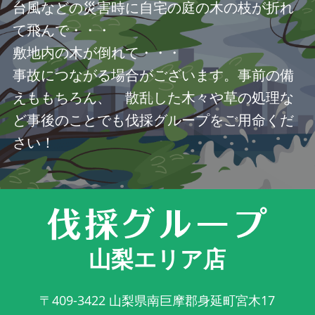
台風などの災害時に自宅の庭の木の枝が折れ
て飛んで・・・
敷地内の木が倒れて・・・
事故につながる場合がございます。事前の備
えももちろん、 散乱した木々や草の処理な
ど事後のことでも伐採グループをご用命くだ
さい！
山梨エリア店
〒409-3422
山梨県南巨摩郡身延町宮木17