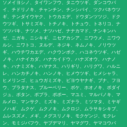
ソメイヨシノ、タイワンフウ、タニウツギ、ダンコウバ
イ、チドリノキ、チャンチン、チンシバイ、ツクバネウツ
ギ、テンダイウヤク、トウカエデ、ドウダンツツジ、ドク
ウツギ、トサミズキ、トチノキ、トチュウ、トネリコ、ナ
ツツバキ、ナツメ、ナツハゼ、ナナカマド、ナンキンハ
ゼ、ニガキ、ニシキギ、ニセアカシア、ニワウメ、ニワウ
ルシ、ニワトコ、ヌルデ、ネジキ、ネムノキ、ノリウツ
ギ、ハウチワカエデ、ハクウンボク、ハコネウツギ、ハゼ
ノキ、ハナイカダ、ハナカイドウ、ハナズオウ、ハナノ
キ、ハナミズキ、ハマナス、ハリギリ、ハリグワ、ハルニ
レ、ハンカチノキ、ハンノキ、ヒメウツギ、ヒメシャラ、
ヒメリンゴ、ヒュウガミズキ、ビヨウヤナギ、ブナ、フヨ
ウ、プラタナス、ブルーベリー、ボケ、ホオノキ、ボダイ
ジュ、ボタン、ポプラ、ポポー、マユミ、マルバノキ、マ
ルメロ、マンサク、ミズキ、ミズナラ、ミツマタ、ミヤギ
ノハギ、ムクゲ、ムクノキ、ムクロジ、ムラサキシキブ、
ムレスズメ、メギ、メグスリノキ、モクゲンジ、モクレ
ン、モミジバフウ、ヤブデマリ、ヤマグワ、ヤマコウバ