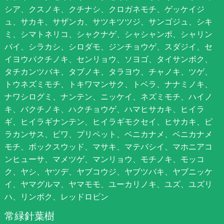
シア、クスノキ、クチナシ、クロガネモチ、ゲッケイジ
ュ、サカキ、サザンカ、サツキツツジ、サンゴジュ、シキ
ミ、シマトネリコ、シャクナゲ、シャシャンポ、シャリン
バイ、シラカシ、シロダモ、ジンチョウゲ、スダジイ、セ
イヨウバクチノキ、センリョウ、ソヨゴ、タイサンボク、
タチカンツバキ、タブノキ、タラヨウ、チャノキ、ツゲ、
トウネズミモチ、トキワマンサク、トベラ、ナナミノキ、
ナワシログミ、ナンテン、ニッケイ、ネズミモチ、ハイノ
キ、バクチノキ、ハクチョウゲ、ハマヒサカキ、ヒイラ
ギ、ヒイラギナンテン、ヒイラギモクセイ、ヒサカキ、ピ
ラカンサス、ビワ、プリペット、ベニカナメ、ベニカナメ
モチ、ボックスウッド、マサキ、マテバシイ、マホニアコ
ンヒューサ、マメツゲ、マンリョウ、モチノキ、モッコ
ク、ヤシ、ヤツデ、ヤブコウジ、ヤブツバキ、ヤブニッケ
イ、ヤマグルマ、ヤマモモ、ユーカリノキ、ユズ、ユズリ
ハ、リンボク、レッドロビン
常緑針葉樹