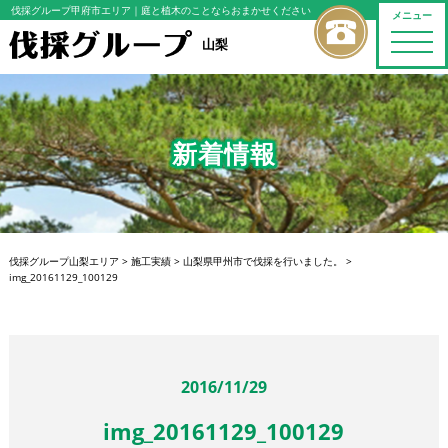
伐採グループ甲府市エリア
｜庭と植木のことならおまかせください
メニュー
toggle
山梨
naviga
新着情報
伐採グループ山梨エリア
>
施工実績
>
山梨県甲州市で伐採を行いました。
>
img_20161129_100129
2016/11/29
img_20161129_100129