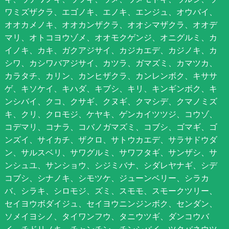
ワミズザクラ、エゴノキ、エノキ、エンジュ、オウバイ、
オオカメノキ、オオカンザクラ、オオシマザクラ、オオデ
マリ、オトコヨウゾメ、オオモクゲンジ、オニグルミ、カ
イノキ、カキ、ガクアジサイ、カジカエデ、カジノキ、カ
シワ、カシワバアジサイ、カツラ、ガマズミ、カマツカ、
カラタチ、カリン、カンヒザクラ、カンレンボク、キササ
ゲ、キソケイ、キハダ、キブシ、キリ、キンギンボク、キ
ンシバイ、クコ、クサギ、クヌギ、クマシデ、クマノミズ
キ、クリ、クロモジ、ケヤキ、ゲンカイツツジ、コウゾ、
コデマリ、コナラ、コバノガマズミ、コブシ、ゴマギ、ゴ
ンズイ、サイカチ、ザクロ、サトウカエデ、サラサドウダ
ン、サルスベリ、サワグルミ、サワフタギ、サンザシ、サ
ンシュユ、サンショウ、シジミバナ、シダレヤナギ、シデ
コブシ、シナノキ、シモツケ、ジューンベリー、シラカ
バ、シラキ、シロモジ、ズミ、スモモ、スモークツリー、
セイヨウボダイジュ、セイヨウニンジンボク、センダン、
ソメイヨシノ、タイワンフウ、タニウツギ、ダンコウバ
イ、チドリノキ、チャンチン、チンシバイ、ツクバネウツ