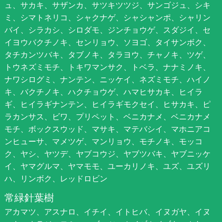
ュ、サカキ、サザンカ、サツキツツジ、サンゴジュ、シキ
ミ、シマトネリコ、シャクナゲ、シャシャンポ、シャリン
バイ、シラカシ、シロダモ、ジンチョウゲ、スダジイ、セ
イヨウバクチノキ、センリョウ、ソヨゴ、タイサンボク、
タチカンツバキ、タブノキ、タラヨウ、チャノキ、ツゲ、
トウネズミモチ、トキワマンサク、トベラ、ナナミノキ、
ナワシログミ、ナンテン、ニッケイ、ネズミモチ、ハイノ
キ、バクチノキ、ハクチョウゲ、ハマヒサカキ、ヒイラ
ギ、ヒイラギナンテン、ヒイラギモクセイ、ヒサカキ、ピ
ラカンサス、ビワ、プリペット、ベニカナメ、ベニカナメ
モチ、ボックスウッド、マサキ、マテバシイ、マホニアコ
ンヒューサ、マメツゲ、マンリョウ、モチノキ、モッコ
ク、ヤシ、ヤツデ、ヤブコウジ、ヤブツバキ、ヤブニッケ
イ、ヤマグルマ、ヤマモモ、ユーカリノキ、ユズ、ユズリ
ハ、リンボク、レッドロビン
常緑針葉樹
アカマツ、アスナロ、イチイ、イトヒバ、イヌガヤ、イヌ