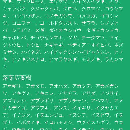
マキ、ウラジロモミ、エゾマツ、カイヅカイブキ、カヤ、
キャラボク、クジャクヒバ、クロベ、クロマツ、コウヤマ
キ、コウヨウザン、コノテガシワ、コメツガ、ゴヨウマ
ツ、コニファー、ゴールドクレスト、サワラ、シノブヒ
バ、シラビソ、スギ、ダイオウショウ、タギョウショウ、
チャボヒバ、チョウセンマキ、ツガ、テーダマツ、ドイ、
ツトウヒ、トウヒ、ナギナギ、ペディアニオイヒバ、ネズ
ミサシ、ハイネズ、ハイビャクシンハイビャクシン、ヒノ
キ、ヒノキアスナロ、ヒマラヤスギ、モミノキ、ラカンマ
キ
落葉広葉樹
アオギリ、アオダモ、アオハダ、アカシデ、アカメガシ
ワ、アキグミ、アキニレ、アサガラ、アサダ、アジサイ、
アズキナシ、アブラギリ、アブラチャン、アベマキ、アメ
リカデイゴ、アワブキ、アンズ、イイギリ、イタヤカエ
デ、イチジク、イヌエンジュ、イヌシデ、イヌビワ、イヌ
ブナ、イボタノキ、イロハモミジ、ウグイスカグラ、ウコ
ギ、ウチワノキ、ウツギ、ウメ、ウメモドキ、ウルシ、ウ