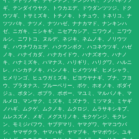
ギ、テンダイウヤク、トウカエデ、ドウダンツツジ、ドク
ウツギ、トサミズキ、トチノキ、トチュウ、トネリコ、ナ
ツツバキ、ナツメ、ナツハゼ、ナナカマド、ナンキンハ
ゼ、ニガキ、ニシキギ、ニセアカシア、ニワウメ、ニワウ
ルシ、ニワトコ、ヌルデ、ネジキ、ネムノキ、ノリウツ
ギ、ハウチワカエデ、ハクウンボク、ハコネウツギ、ハゼ
ノキ、ハナイカダ、ハナカイドウ、ハナズオウ、ハナノ
キ、ハナミズキ、ハマナス、ハリギリ、ハリグワ、ハルニ
レ、ハンカチノキ、ハンノキ、ヒメウツギ、ヒメシャラ、
ヒメリンゴ、ヒュウガミズキ、ビヨウヤナギ、ブナ、フヨ
ウ、プラタナス、ブルーベリー、ボケ、ホオノキ、ボダイ
ジュ、ボタン、ポプラ、ポポー、マユミ、マルバノキ、マ
ルメロ、マンサク、ミズキ、ミズナラ、ミツマタ、ミヤギ
ノハギ、ムクゲ、ムクノキ、ムクロジ、ムラサキシキブ、
ムレスズメ、メギ、メグスリノキ、モクゲンジ、モクレ
ン、モミジバフウ、ヤブデマリ、ヤマグワ、ヤマコウバ
シ、ヤマザクラ、ヤマハギ、ヤマブキ、ヤマボウシ、ユキ