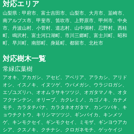
対応エリア
山梨県：甲府市、富士吉田市、山梨市、大月市、韮崎市、
南アルプス市、甲斐市、笛吹市、上野原市、甲州市、中央
市、丹波山村、小菅村、道志村、山中湖村、忍野村、西桂
町、鳴沢村、富士河口湖町、市川三郷町、富士川町、昭和
町、早川町、南部町、身延町、都留市、北杜市
対応樹木一覧
常緑広葉樹
アオキ、アカガシ、アセビ、アベリア、アラカシ、アリド
オシ、イスノキ、イヌツゲ、ウバメガシ、ウラジロガシ、
エゾユズリハ、オオムラサキツツジ、オガタマノキ、オタ
フクナンテン、オリーブ、カクレミノ、カゴノキ、カナメ
モチ、カラタチバナ、カラタネオガタマ、カンツバキ、キ
ョウチクトウ、キリシマツツジ、ギンバイカ、キンメツ
ゲ、キンモクセイ、ギンモクセイ、ミモザ、ギンヨウアカ
シア、クスノキ、クチナシ、クロガネモチ、ゲッケイジ