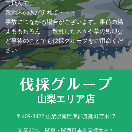
て飛んで・・・
敷地内の木が倒れて・・・
事故につながる場合がございます。事前の備
えももちろん、 散乱した木々や草の処理な
ど事後のことでも伐採グループをご用命くだ
さい！
山梨エリア店
〒409-3422
山梨県南巨摩郡身延町宮木17
創業20年。関東・関西日本全国拡大中！