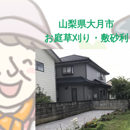
山梨県大月市
お庭草刈り・敷砂利