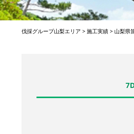
伐採グループ山梨エリア
>
施工実績
>
山梨県
7D