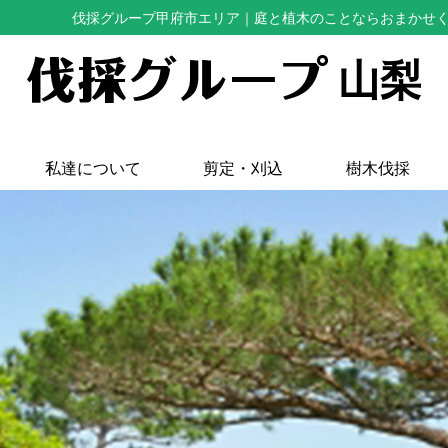
伐採グループ甲府市エリア
｜庭と植木のことならおまかせ
山梨
私達について
剪定・刈込
樹木伐採