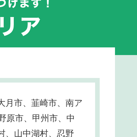
大月市、韮崎市、南ア
野原市、甲州市、中
村、山中湖村、忍野