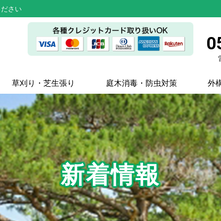
ください
0
草刈り・芝生張り
庭木消毒・防虫対策
外
新着情報