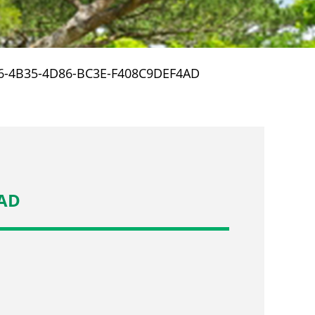
6-4B35-4D86-BC3E-F408C9DEF4AD
4AD