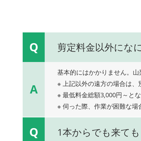
Q
剪定料金以外にな
基本的にはかかりません。山
※ 上記以外の遠方の場合は
A
※ 最低料金総額3,000円～と
※ 伺った際、作業が困難な場
Q
1本からでも来ても