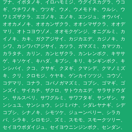
ブナ、イボタノキ、イロハモミジ、ウグイスカグラ、ウコ
ギ、ウチワノキ、ウツギ、ウメ、ウメモドキ、ウルシ、ウ
ワミズザクラ、エゴノキ、エノキ、エンジュ、オウバイ、
オオカメノキ、オオカンザクラ、オオシマザクラ、オオデ
マリ、オトコヨウゾメ、オオモクゲンジ、オニグルミ、カ
イノキ、カキ、ガクアジサイ、カジカエデ、カジノキ、カ
シワ、カシワバアジサイ、カツラ、ガマズミ、カマツカ、
カラタチ、カリン、カンヒザクラ、カンレンボク、キササ
ゲ、キソケイ、キハダ、キブシ、キリ、キンギンボク、キ
ンシバイ、クコ、クサギ、クヌギ、クマシデ、クマノミズ
キ、クリ、クロモジ、ケヤキ、ゲンカイツツジ、コウゾ、
コデマリ、コナラ、コバノガマズミ、コブシ、ゴマギ、ゴ
ンズイ、サイカチ、ザクロ、サトウカエデ、サラサドウダ
ン、サルスベリ、サワグルミ、サワフタギ、サンザシ、サ
ンシュユ、サンショウ、シジミバナ、シダレヤナギ、シデ
コブシ、シナノキ、シモツケ、ジューンベリー、シラカ
バ、シラキ、シロモジ、ズミ、スモモ、スモークツリー、
セイヨウボダイジュ、セイヨウニンジンボク、センダン、