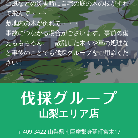
台風などの災害時に自宅の庭の木の枝が折れ
て飛んで・・・
敷地内の木が倒れて・・・
事故につながる場合がございます。事前の備
えももちろん、 散乱した木々や草の処理な
ど事後のことでも伐採グループをご用命くだ
さい！
山梨エリア店
〒409-3422
山梨県南巨摩郡身延町宮木17