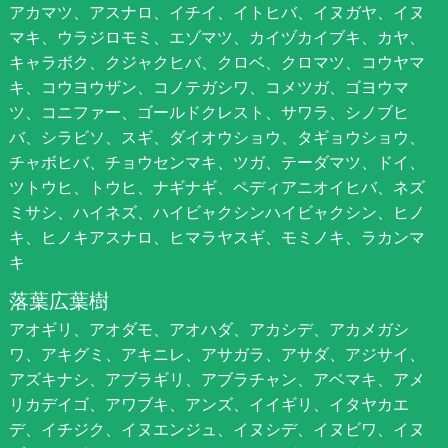
アカマツ、アスナロ、イチイ、イトヒバ、イヌガヤ、イヌ
マキ、ウラジロモミ、エゾマツ、カイヅカイブキ、カヤ、
キャラボク、クジャクヒバ、クロベ、クロマツ、コウヤマ
キ、コウヨウザン、コノテガシワ、コメツガ、ゴヨウマ
ツ、コニファー、ゴールドクレスト、サワラ、シノブヒ
バ、シラビソ、スギ、ダイオウショウ、タギョウショウ、
チャボヒバ、チョウセンマキ、ツガ、テーダマツ、ドイ、
ツトウヒ、トウヒ、ナギナギ、ペディアニオイヒバ、ネズ
ミサシ、ハイネズ、ハイビャクシンハイビャクシン、ヒノ
キ、ヒノキアスナロ、ヒマラヤスギ、モミノキ、ラカンマ
キ
落葉広葉樹
アオギリ、アオダモ、アオハダ、アカシデ、アカメガシ
ワ、アキグミ、アキニレ、アサガラ、アサダ、アジサイ、
アズキナシ、アブラギリ、アブラチャン、アベマキ、アメ
リカデイゴ、アワブキ、アンズ、イイギリ、イタヤカエ
デ、イチジク、イヌエンジュ、イヌシデ、イヌビワ、イヌ