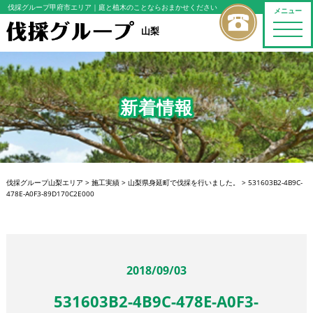
伐採グループ甲府市エリア
｜庭と植木のことならおまかせください
メニュー
toggle
山梨
naviga
新着情報
伐採グループ山梨エリア
>
施工実績
>
山梨県身延町で伐採を行いました。
>
531603B2-4B9C-
478E-A0F3-89D170C2E000
2018/09/03
531603B2-4B9C-478E-A0F3-