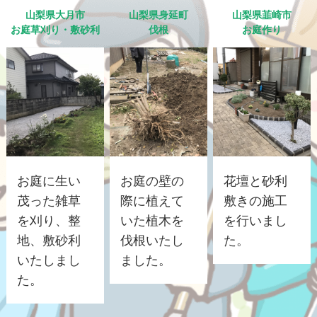
山梨県大月市
山梨県身延町
山梨県韮崎市
お庭草刈り・敷砂利
伐根
お庭作り
お庭に生い
お庭の壁の
花壇と砂利
茂った雑草
際に植えて
敷きの施工
を刈り、整
いた植木を
を行いまし
地、敷砂利
伐根いたし
た。
いたしまし
ました。
た。