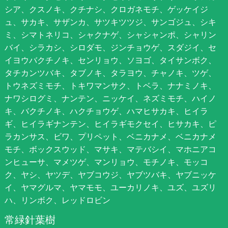
シア、クスノキ、クチナシ、クロガネモチ、ゲッケイジ
ュ、サカキ、サザンカ、サツキツツジ、サンゴジュ、シキ
ミ、シマトネリコ、シャクナゲ、シャシャンポ、シャリン
バイ、シラカシ、シロダモ、ジンチョウゲ、スダジイ、セ
イヨウバクチノキ、センリョウ、ソヨゴ、タイサンボク、
タチカンツバキ、タブノキ、タラヨウ、チャノキ、ツゲ、
トウネズミモチ、トキワマンサク、トベラ、ナナミノキ、
ナワシログミ、ナンテン、ニッケイ、ネズミモチ、ハイノ
キ、バクチノキ、ハクチョウゲ、ハマヒサカキ、ヒイラ
ギ、ヒイラギナンテン、ヒイラギモクセイ、ヒサカキ、ピ
ラカンサス、ビワ、プリペット、ベニカナメ、ベニカナメ
モチ、ボックスウッド、マサキ、マテバシイ、マホニアコ
ンヒューサ、マメツゲ、マンリョウ、モチノキ、モッコ
ク、ヤシ、ヤツデ、ヤブコウジ、ヤブツバキ、ヤブニッケ
イ、ヤマグルマ、ヤマモモ、ユーカリノキ、ユズ、ユズリ
ハ、リンボク、レッドロビン
常緑針葉樹