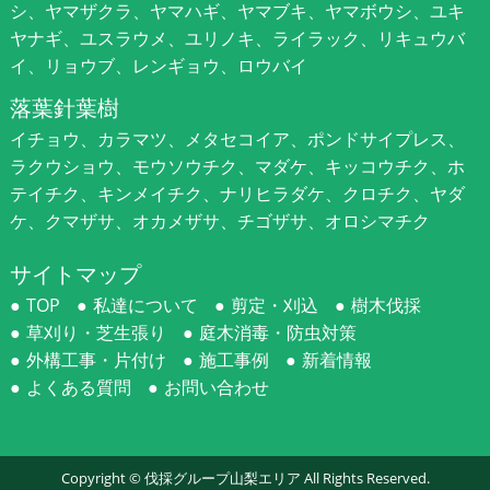
シ、ヤマザクラ、ヤマハギ、ヤマブキ、ヤマボウシ、ユキ
ヤナギ、ユスラウメ、ユリノキ、ライラック、リキュウバ
イ、リョウブ、レンギョウ、ロウバイ
落葉針葉樹
イチョウ、カラマツ、メタセコイア、ポンドサイプレス、
ラクウショウ、モウソウチク、マダケ、キッコウチク、ホ
テイチク、キンメイチク、ナリヒラダケ、クロチク、ヤダ
ケ、クマザサ、オカメザサ、チゴザサ、オロシマチク
サイトマップ
TOP
私達について
剪定・刈込
樹木伐採
草刈り・芝生張り
庭木消毒・防虫対策
外構工事・片付け
施工事例
新着情報
よくある質問
お問い合わせ
Copyright ©
伐採グループ山梨エリア
All Rights Reserved.