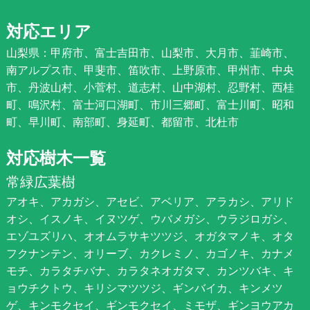
対応エリア
山梨県：甲府市、富士吉田市、山梨市、大月市、韮崎市、
南アルプス市、甲斐市、笛吹市、上野原市、甲州市、中央
市、丹波山村、小菅村、道志村、山中湖村、忍野村、西桂
町、鳴沢村、富士河口湖町、市川三郷町、富士川町、昭和
町、早川町、南部町、身延町、都留市、北杜市
対応樹木一覧
常緑広葉樹
アオキ、アカガシ、アセビ、アベリア、アラカシ、アリド
オシ、イスノキ、イヌツゲ、ウバメガシ、ウラジロガシ、
エゾユズリハ、オオムラサキツツジ、オガタマノキ、オタ
フクナンテン、オリーブ、カクレミノ、カゴノキ、カナメ
モチ、カラタチバナ、カラタネオガタマ、カンツバキ、キ
ョウチクトウ、キリシマツツジ、ギンバイカ、キンメツ
ゲ、キンモクセイ、ギンモクセイ、ミモザ、ギンヨウアカ