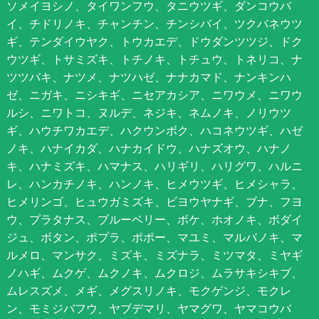
ソメイヨシノ、タイワンフウ、タニウツギ、ダンコウバ
イ、チドリノキ、チャンチン、チンシバイ、ツクバネウツ
ギ、テンダイウヤク、トウカエデ、ドウダンツツジ、ドク
ウツギ、トサミズキ、トチノキ、トチュウ、トネリコ、ナ
ツツバキ、ナツメ、ナツハゼ、ナナカマド、ナンキンハ
ゼ、ニガキ、ニシキギ、ニセアカシア、ニワウメ、ニワウ
ルシ、ニワトコ、ヌルデ、ネジキ、ネムノキ、ノリウツ
ギ、ハウチワカエデ、ハクウンボク、ハコネウツギ、ハゼ
ノキ、ハナイカダ、ハナカイドウ、ハナズオウ、ハナノ
キ、ハナミズキ、ハマナス、ハリギリ、ハリグワ、ハルニ
レ、ハンカチノキ、ハンノキ、ヒメウツギ、ヒメシャラ、
ヒメリンゴ、ヒュウガミズキ、ビヨウヤナギ、ブナ、フヨ
ウ、プラタナス、ブルーベリー、ボケ、ホオノキ、ボダイ
ジュ、ボタン、ポプラ、ポポー、マユミ、マルバノキ、マ
ルメロ、マンサク、ミズキ、ミズナラ、ミツマタ、ミヤギ
ノハギ、ムクゲ、ムクノキ、ムクロジ、ムラサキシキブ、
ムレスズメ、メギ、メグスリノキ、モクゲンジ、モクレ
ン、モミジバフウ、ヤブデマリ、ヤマグワ、ヤマコウバ